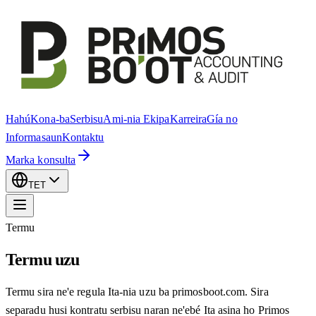
Hahú
Kona-ba
Serbisu
Ami-nia Ekipa
Karreira
Gía no
Informasaun
Kontaktu
Marka konsulta
TET
Termu
Termu uzu
Termu sira ne'e regula Ita-nia uzu ba primosboot.com. Sira
separadu husi kontratu serbisu naran ne'ebé Ita asina ho Primos