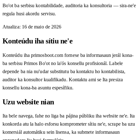
Bo'ot ba serbisu kontabilidade, auditoria ka konsultoria — sira-ne'e
regula husi akordu servisu.
Atualiza
:
16 de maio de 2026
Konteúdu iha sítiu ne'e
Konteúdu iha primosboot.com fornese ba informasaun jerál kona-
ba serbisu Primos Bo'ot no la'ós konsellu profisionál. Labele
depende ba nia nu'udar substitutu ba kontaktu ho kontabilista,
auditor ka konsultor kualifikadu. Kontaktu ami se Ita presiza
konsellu kona-ba asuntu espesífiku.
Uzu website nian
Ita bele navega, fahe no liga ba pájina públiku iha website ne'e. Ita
konkorda atu la halo esforsu komprometer sítiu ne'e, scrape ba uzu
komersiál automátiku sein lisensa, ka submete informasaun