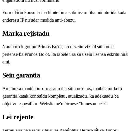
enganadora liu husi formuláriu.
Formuláriu konsulta iha limite lima submisaun iha minutu ida kada
enderesu IP nu'udar medida anti-abuzu.
Marka rejistadu
Naran no logotipu Primos Bo'ot, no dezeñu vizuál sítiu ne'e,
pertense ba Primos Bo'ot. Ita labele uza sira sein lisensa eskritu husi
ami.
Sein garantia
Ami buka mantén informasaun iha sítiu ne'e los, maibé ami la fó
garantia katak konteúdu kompletu, atualizadu, ka adekuadu ba
objetivu espesífiku. Website ne'e fornese "hanesan ne'e".
Lei rejente
Termu sira ne'e regula husi lei Repúblika Demokrátika Timor-