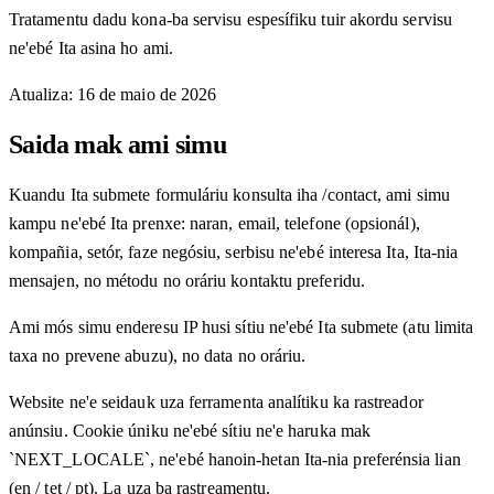
Tratamentu dadu kona-ba servisu espesífiku tuir akordu servisu
ne'ebé Ita asina ho ami.
Atualiza
:
16 de maio de 2026
Saida mak ami simu
Kuandu Ita submete formuláriu konsulta iha /contact, ami simu
kampu ne'ebé Ita prenxe: naran, email, telefone (opsionál),
kompañia, setór, faze negósiu, serbisu ne'ebé interesa Ita, Ita-nia
mensajen, no métodu no oráriu kontaktu preferidu.
Ami mós simu enderesu IP husi sítiu ne'ebé Ita submete (atu limita
taxa no prevene abuzu), no data no oráriu.
Website ne'e seidauk uza ferramenta analítiku ka rastreador
anúnsiu. Cookie úniku ne'ebé sítiu ne'e haruka mak
`NEXT_LOCALE`, ne'ebé hanoin-hetan Ita-nia preferénsia lian
(en / tet / pt). La uza ba rastreamentu.