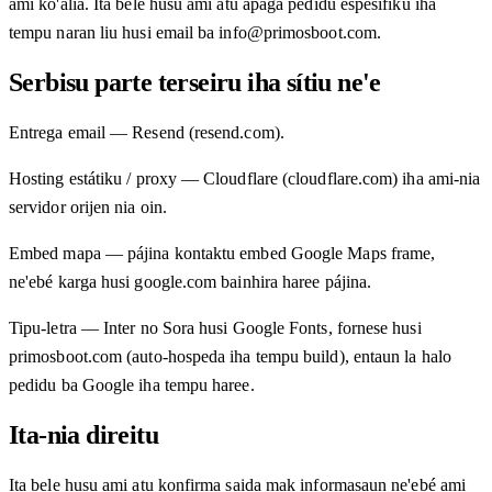
ami ko'alia. Ita bele husu ami atu apaga pedidu espesífiku iha
tempu naran liu husi email ba info@primosboot.com.
Serbisu parte terseiru iha sítiu ne'e
Entrega email — Resend (resend.com).
Hosting estátiku / proxy — Cloudflare (cloudflare.com) iha ami-nia
servidor orijen nia oin.
Embed mapa — pájina kontaktu embed Google Maps frame,
ne'ebé karga husi google.com bainhira haree pájina.
Tipu-letra — Inter no Sora husi Google Fonts, fornese husi
primosboot.com (auto-hospeda iha tempu build), entaun la halo
pedidu ba Google iha tempu haree.
Ita-nia direitu
Ita bele husu ami atu konfirma saida mak informasaun ne'ebé ami