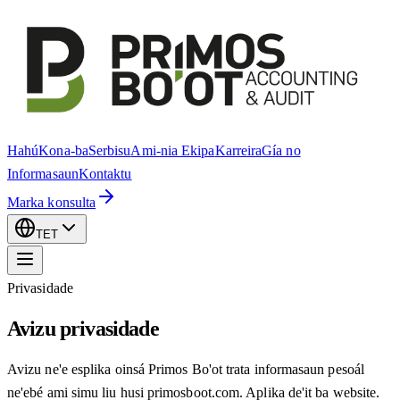
Hahú
Kona-ba
Serbisu
Ami-nia Ekipa
Karreira
Gía no
Informasaun
Kontaktu
Marka konsulta
TET
Privasidade
Avizu privasidade
Avizu ne'e esplika oinsá Primos Bo'ot trata informasaun pesoál
ne'ebé ami simu liu husi primosboot.com. Aplika de'it ba website.