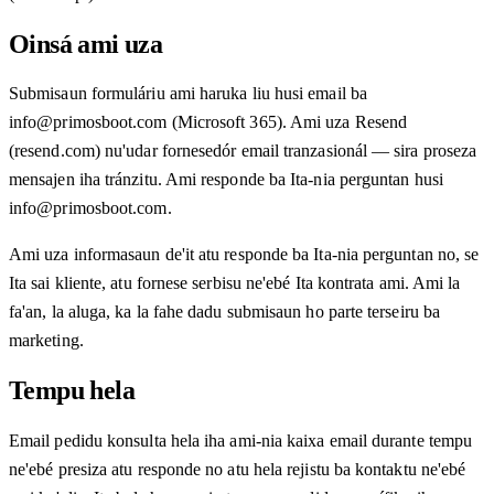
Oinsá ami uza
Submisaun formuláriu ami haruka liu husi email ba
info@primosboot.com (Microsoft 365). Ami uza Resend
(resend.com) nu'udar fornesedór email tranzasionál — sira proseza
mensajen iha tránzitu. Ami responde ba Ita-nia perguntan husi
info@primosboot.com.
Ami uza informasaun de'it atu responde ba Ita-nia perguntan no, se
Ita sai kliente, atu fornese serbisu ne'ebé Ita kontrata ami. Ami la
fa'an, la aluga, ka la fahe dadu submisaun ho parte terseiru ba
marketing.
Tempu hela
Email pedidu konsulta hela iha ami-nia kaixa email durante tempu
ne'ebé presiza atu responde no atu hela rejistu ba kontaktu ne'ebé