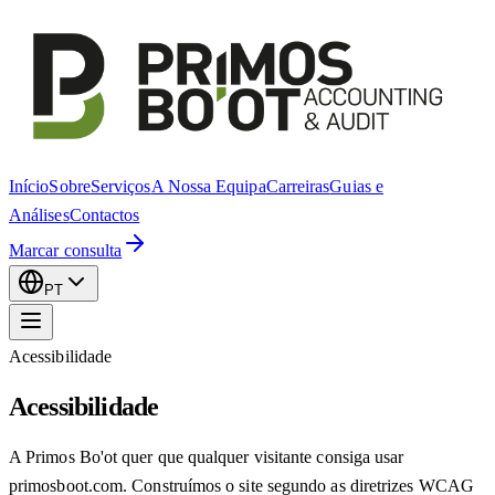
Início
Sobre
Serviços
A Nossa Equipa
Carreiras
Guias e
Análises
Contactos
Marcar consulta
PT
Acessibilidade
Acessibilidade
A Primos Bo'ot quer que qualquer visitante consiga usar
primosboot.com. Construímos o site segundo as diretrizes WCAG